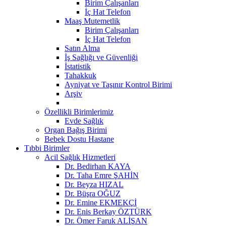
Birim Çalışanları
İç Hat Telefon
Maaş Mutemetlik
Birim Çalışanları
İç Hat Telefon
Satın Alma
İş Sağlığı ve Güvenliği
İstatistik
Tahakkuk
Ayniyat ve Taşınır Kontrol Birimi
Arşiv
Özellikli Birimlerimiz
Evde Sağlık
Organ Bağış Birimi
Bebek Dostu Hastane
Tıbbi Birimler
Acil Sağlık Hizmetleri
Dr. Bedirhan KAYA
Dr. Taha Emre ŞAHİN
Dr. Beyza HIZAL
Dr. Büşra OĞUZ
Dr. Emine EKMEKÇİ
Dr. Enis Berkay ÖZTÜRK
Dr. Ömer Faruk ALİŞAN