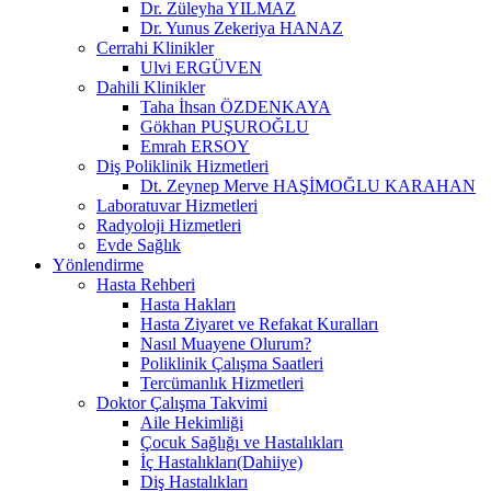
Dr. Züleyha YILMAZ
Dr. Yunus Zekeriya HANAZ
Cerrahi Klinikler
Ulvi ERGÜVEN
Dahili Klinikler
Taha İhsan ÖZDENKAYA
Gökhan PUŞUROĞLU
Emrah ERSOY
Diş Poliklinik Hizmetleri
Dt. Zeynep Merve HAŞİMOĞLU KARAHAN
Laboratuvar Hizmetleri
Radyoloji Hizmetleri
Evde Sağlık
Yönlendirme
Hasta Rehberi
Hasta Hakları
Hasta Ziyaret ve Refakat Kuralları
Nasıl Muayene Olurum?
Poliklinik Çalışma Saatleri
Tercümanlık Hizmetleri
Doktor Çalışma Takvimi
Aile Hekimliği
Çocuk Sağlığı ve Hastalıkları
İç Hastalıkları(Dahiiye)
Diş Hastalıkları