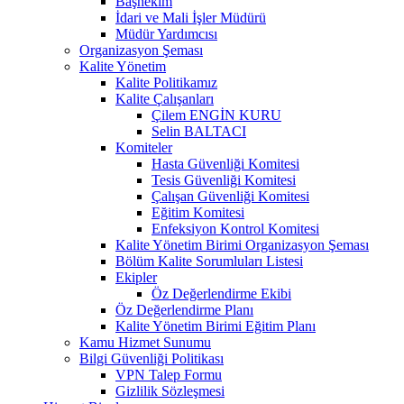
Başhekim
İdari ve Mali İşler Müdürü
Müdür Yardımcısı
Organizasyon Şeması
Kalite Yönetim
Kalite Politikamız
Kalite Çalışanları
Çilem ENGİN KURU
Selin BALTACI
Komiteler
Hasta Güvenliği Komitesi
Tesis Güvenliği Komitesi
Çalışan Güvenliği Komitesi
Eğitim Komitesi
Enfeksiyon Kontrol Komitesi
Kalite Yönetim Birimi Organizasyon Şeması
Bölüm Kalite Sorumluları Listesi
Ekipler
Öz Değerlendirme Ekibi
Öz Değerlendirme Planı
Kalite Yönetim Birimi Eğitim Planı
Kamu Hizmet Sunumu
Bilgi Güvenliği Politikası
VPN Talep Formu
Gizlilik Sözleşmesi