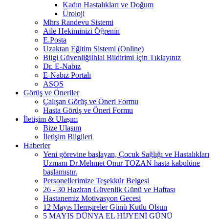
Kadın Hastalıkları ve Doğum
Üroloji
Mhrs Randevu Sistemi
Aile Hekiminizi Öğrenin
E.Posta
Uzaktan Eğitim Sistemi (Online)
Bilgi Güvenliğiİhlal Bildirimi İçin Tıklayınız
Dr. E-Nabız
E-Nabız Portalı
ASOS
Görüş ve Öneriler
Çalışan Görüş ve Öneri Formu
Hasta Görüş ve Öneri Formu
İletişim & Ulaşım
Bize Ulaşım
İletişim Bilgileri
Haberler
Yeni görevine başlayan, Çocuk Sağlığı ve Hastalıkları
Uzmanı Dr.Mehmet Onur TOZAN hasta kabulüne
başlamıştır.
Personellerimize Teşekkür Belgesi
26 - 30 Haziran Güvenlik Günü ve Haftası
Hastanemiz Motivasyon Gecesi
12 Mayıs Hemşireler Günü Kutlu Olsun
5 MAYIS DÜNYA EL HİJYENİ GÜNÜ