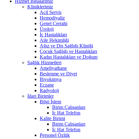
Hizmet Binalarımız
Kliniklerimiz
Acil Servis
Hemodiyaliz
Genel Cerrahi
Üroloji
İç Hastalıkları
Aile Hekimliği
Ağız ve Diş Sağlığı Kliniği
Çocuk Sağlığı ve Hastalıkları
Kadın Hastalıkları ve Doğum
Sağlık Hizmetleri
Ameliyathane
Beslenme ve Diyet
Biyokimya
Eczane
Radyoloji
İdari Birimler
Bilgi İşlem
Birim Çalışanları
İç Hat Telefon
Kalite Birimi
Birim Çalışanları
İç Hat Telefon
Personel Özlük