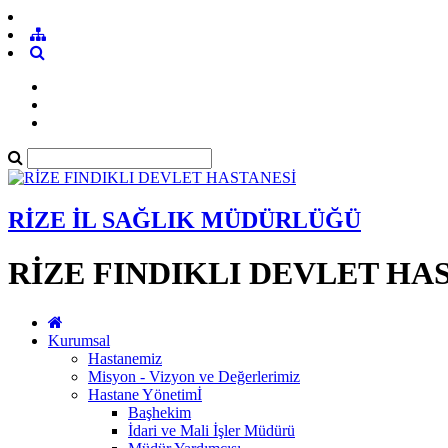
RİZE İL SAĞLIK MÜDÜRLÜĞÜ
RİZE FINDIKLI DEVLET HA
Kurumsal
Hastanemiz
Misyon - Vizyon ve Değerlerimiz
Hastane Yönetimİ
Başhekim
İdari ve Mali İşler Müdürü