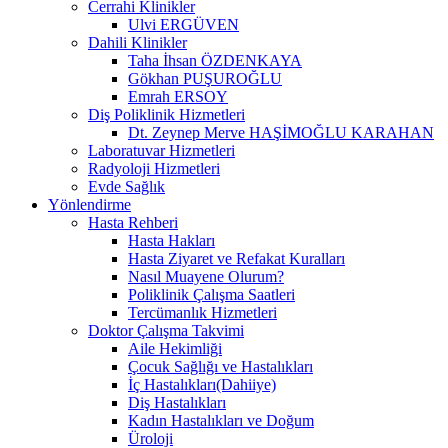
Cerrahi Klinikler
Ulvi ERGÜVEN
Dahili Klinikler
Taha İhsan ÖZDENKAYA
Gökhan PUŞUROĞLU
Emrah ERSOY
Diş Poliklinik Hizmetleri
Dt. Zeynep Merve HAŞİMOĞLU KARAHAN
Laboratuvar Hizmetleri
Radyoloji Hizmetleri
Evde Sağlık
Yönlendirme
Hasta Rehberi
Hasta Hakları
Hasta Ziyaret ve Refakat Kuralları
Nasıl Muayene Olurum?
Poliklinik Çalışma Saatleri
Tercümanlık Hizmetleri
Doktor Çalışma Takvimi
Aile Hekimliği
Çocuk Sağlığı ve Hastalıkları
İç Hastalıkları(Dahiiye)
Diş Hastalıkları
Kadın Hastalıkları ve Doğum
Üroloji