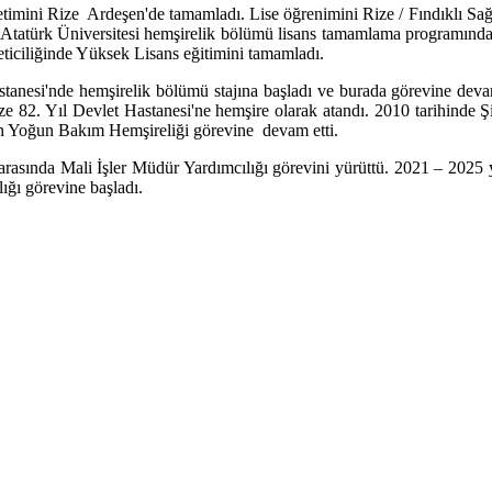
mini Rize Ardeşen'de tamamladı. Lise öğrenimini Rize / Fındıklı Sağl
Atatürk Üniversitesi hemşirelik bölümü lisans tamamlama programından
ticiliğinde Yüksek Lisans eğitimini tamamladı.
esi'nde hemşirelik bölümü stajına başladı ve burada görevine deva
Rize 82. Yıl Devlet Hastanesi'ne hemşire olarak atandı. 2010 tarihinde
an Yoğun Bakım Hemşireliği görevine devam etti.
ında Mali İşler Müdür Yardımcılığı görevini yürüttü. 2021 – 2025 yı
ığı görevine başladı.