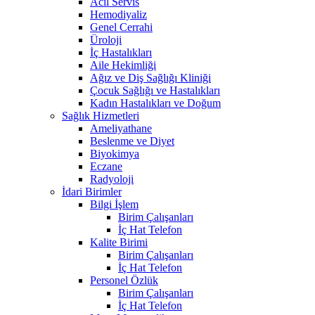
Acil Servis
Hemodiyaliz
Genel Cerrahi
Üroloji
İç Hastalıkları
Aile Hekimliği
Ağız ve Diş Sağlığı Kliniği
Çocuk Sağlığı ve Hastalıkları
Kadın Hastalıkları ve Doğum
Sağlık Hizmetleri
Ameliyathane
Beslenme ve Diyet
Biyokimya
Eczane
Radyoloji
İdari Birimler
Bilgi İşlem
Birim Çalışanları
İç Hat Telefon
Kalite Birimi
Birim Çalışanları
İç Hat Telefon
Personel Özlük
Birim Çalışanları
İç Hat Telefon