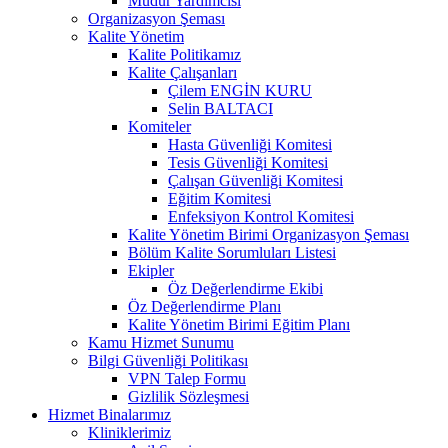
Müdür Yardımcısı
Organizasyon Şeması
Kalite Yönetim
Kalite Politikamız
Kalite Çalışanları
Çilem ENGİN KURU
Selin BALTACI
Komiteler
Hasta Güvenliği Komitesi
Tesis Güvenliği Komitesi
Çalışan Güvenliği Komitesi
Eğitim Komitesi
Enfeksiyon Kontrol Komitesi
Kalite Yönetim Birimi Organizasyon Şeması
Bölüm Kalite Sorumluları Listesi
Ekipler
Öz Değerlendirme Ekibi
Öz Değerlendirme Planı
Kalite Yönetim Birimi Eğitim Planı
Kamu Hizmet Sunumu
Bilgi Güvenliği Politikası
VPN Talep Formu
Gizlilik Sözleşmesi
Hizmet Binalarımız
Kliniklerimiz