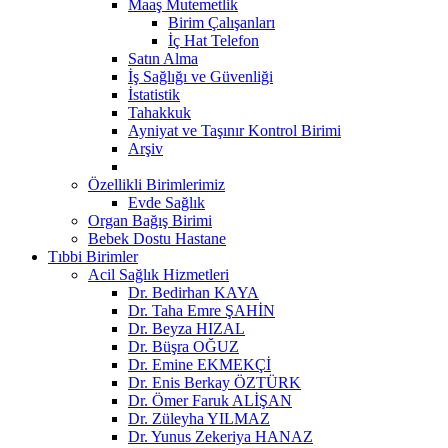
Maaş Mutemetlik
Birim Çalışanları
İç Hat Telefon
Satın Alma
İş Sağlığı ve Güvenliği
İstatistik
Tahakkuk
Ayniyat ve Taşınır Kontrol Birimi
Arşiv
Özellikli Birimlerimiz
Evde Sağlık
Organ Bağış Birimi
Bebek Dostu Hastane
Tıbbi Birimler
Acil Sağlık Hizmetleri
Dr. Bedirhan KAYA
Dr. Taha Emre ŞAHİN
Dr. Beyza HIZAL
Dr. Büşra OĞUZ
Dr. Emine EKMEKÇİ
Dr. Enis Berkay ÖZTÜRK
Dr. Ömer Faruk ALİŞAN
Dr. Züleyha YILMAZ
Dr. Yunus Zekeriya HANAZ