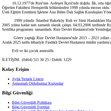
16.12.1977'de Rize'nin Ardeşen İlçesi'nde doğdu. İlk, orta öğreti
Öğretim Fakültesi Hemşirelik bölümünden 1998 yılında mezun oldu. 
Üstü Eğitim Enstitüsü İşletme Ana Bilim Dalı Sağlık Kuruluşları Yöne
1999 yılında İstanbul Bakırköy Ruh ve Sinir Hastalıkları Hastan
2005 yılına kadar tam zamanlı olarak çalıştı. 04.03.2006 tarihinde 
Sertifika programını tamamladı. Rize Devlet Hastanesi'nde Yenidoğ
Görev yaptığı Rize Devlet Hastanesi'nde 2015 – 2021 yılları aras
Aralık 2025 tarihi itibariyle Fındıklı Devlet Hastanesi müdür yardımcıl
Evli ve iki çocuk annesidir.
İLETİŞİM: (0464) 511 30 25 / Dahili: 1229
Kolay Erişim
Aylık Yemek Listesi
Anlaşmalı Olduğumuz Kurumlar
Bilgi Güvenliği
Bilgi Güvenliği Politikası
Bilgi Güvenliği Formlar