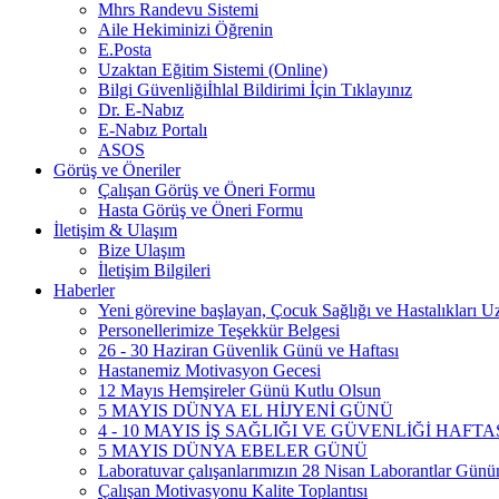
Mhrs Randevu Sistemi
Aile Hekiminizi Öğrenin
E.Posta
Uzaktan Eğitim Sistemi (Online)
Bilgi Güvenliğiİhlal Bildirimi İçin Tıklayınız
Dr. E-Nabız
E-Nabız Portalı
ASOS
Görüş ve Öneriler
Çalışan Görüş ve Öneri Formu
Hasta Görüş ve Öneri Formu
İletişim & Ulaşım
Bize Ulaşım
İletişim Bilgileri
Haberler
Yeni görevine başlayan, Çocuk Sağlığı ve Hastalıkları
Personellerimize Teşekkür Belgesi
26 - 30 Haziran Güvenlik Günü ve Haftası
Hastanemiz Motivasyon Gecesi
12 Mayıs Hemşireler Günü Kutlu Olsun
5 MAYIS DÜNYA EL HİJYENİ GÜNÜ
4 - 10 MAYIS İŞ SAĞLIĞI VE GÜVENLİĞİ HAFTA
5 MAYIS DÜNYA EBELER GÜNÜ
Laboratuvar çalışanlarımızın 28 Nisan Laborantlar Gününü
Çalışan Motivasyonu Kalite Toplantısı