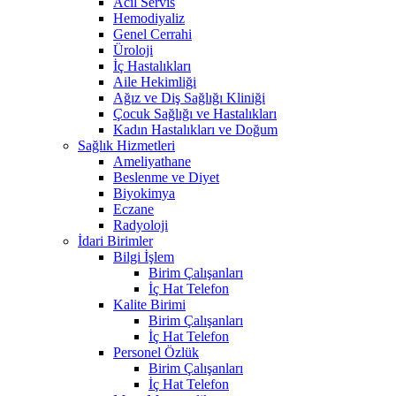
Acil Servis
Hemodiyaliz
Genel Cerrahi
Üroloji
İç Hastalıkları
Aile Hekimliği
Ağız ve Diş Sağlığı Kliniği
Çocuk Sağlığı ve Hastalıkları
Kadın Hastalıkları ve Doğum
Sağlık Hizmetleri
Ameliyathane
Beslenme ve Diyet
Biyokimya
Eczane
Radyoloji
İdari Birimler
Bilgi İşlem
Birim Çalışanları
İç Hat Telefon
Kalite Birimi
Birim Çalışanları
İç Hat Telefon
Personel Özlük
Birim Çalışanları
İç Hat Telefon