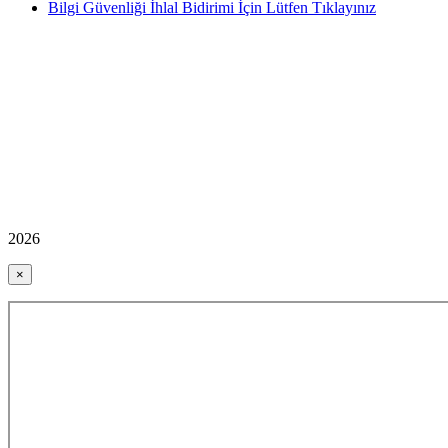
Bilgi Güvenliği İhlal Bidirimi İçin Lütfen Tıklayınız
2026
×