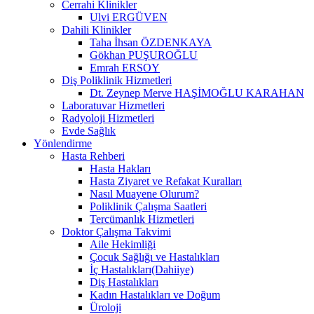
Cerrahi Klinikler
Ulvi ERGÜVEN
Dahili Klinikler
Taha İhsan ÖZDENKAYA
Gökhan PUŞUROĞLU
Emrah ERSOY
Diş Poliklinik Hizmetleri
Dt. Zeynep Merve HAŞİMOĞLU KARAHAN
Laboratuvar Hizmetleri
Radyoloji Hizmetleri
Evde Sağlık
Yönlendirme
Hasta Rehberi
Hasta Hakları
Hasta Ziyaret ve Refakat Kuralları
Nasıl Muayene Olurum?
Poliklinik Çalışma Saatleri
Tercümanlık Hizmetleri
Doktor Çalışma Takvimi
Aile Hekimliği
Çocuk Sağlığı ve Hastalıkları
İç Hastalıkları(Dahiiye)
Diş Hastalıkları
Kadın Hastalıkları ve Doğum
Üroloji