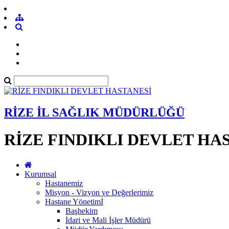
RİZE İL SAĞLIK MÜDÜRLÜĞÜ
RİZE FINDIKLI DEVLET HA
Kurumsal
Hastanemiz
Misyon - Vizyon ve Değerlerimiz
Hastane Yönetimİ
Başhekim
İdari ve Mali İşler Müdürü