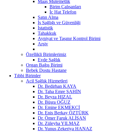
Maaş Mutemetlik
Birim Çalışanları
İç Hat Telefon
Satın Alma
İş Sağlığı ve Güvenliği
İstatistik
Tahakkuk
Ayniyat ve Taşınır Kontrol Birimi
Arşiv
Özellikli Birimlerimiz
Evde Sağlık
Organ Bağış Birimi
Bebek Dostu Hastane
Tıbbi Birimler
Acil Sağlık Hizmetleri
Dr. Bedirhan KAYA
Dr. Taha Emre ŞAHİN
Dr. Beyza HIZAL
Dr. Büşra OĞUZ
Dr. Emine EKMEKÇİ
Dr. Enis Berkay ÖZTÜRK
Dr. Ömer Faruk ALİŞAN
Dr. Züleyha YILMAZ
Dr. Yunus Zekeriya HANAZ