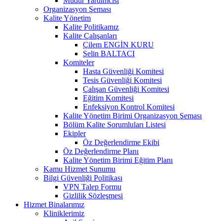
Müdür Yardımcısı
Organizasyon Şeması
Kalite Yönetim
Kalite Politikamız
Kalite Çalışanları
Çilem ENGİN KURU
Selin BALTACI
Komiteler
Hasta Güvenliği Komitesi
Tesis Güvenliği Komitesi
Çalışan Güvenliği Komitesi
Eğitim Komitesi
Enfeksiyon Kontrol Komitesi
Kalite Yönetim Birimi Organizasyon Şeması
Bölüm Kalite Sorumluları Listesi
Ekipler
Öz Değerlendirme Ekibi
Öz Değerlendirme Planı
Kalite Yönetim Birimi Eğitim Planı
Kamu Hizmet Sunumu
Bilgi Güvenliği Politikası
VPN Talep Formu
Gizlilik Sözleşmesi
Hizmet Binalarımız
Kliniklerimiz