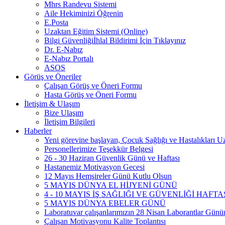
Mhrs Randevu Sistemi
Aile Hekiminizi Öğrenin
E.Posta
Uzaktan Eğitim Sistemi (Online)
Bilgi Güvenliğiİhlal Bildirimi İçin Tıklayınız
Dr. E-Nabız
E-Nabız Portalı
ASOS
Görüş ve Öneriler
Çalışan Görüş ve Öneri Formu
Hasta Görüş ve Öneri Formu
İletişim & Ulaşım
Bize Ulaşım
İletişim Bilgileri
Haberler
Yeni görevine başlayan, Çocuk Sağlığı ve Hastalıkları
Personellerimize Teşekkür Belgesi
26 - 30 Haziran Güvenlik Günü ve Haftası
Hastanemiz Motivasyon Gecesi
12 Mayıs Hemşireler Günü Kutlu Olsun
5 MAYIS DÜNYA EL HİJYENİ GÜNÜ
4 - 10 MAYIS İŞ SAĞLIĞI VE GÜVENLİĞİ HAFTA
5 MAYIS DÜNYA EBELER GÜNÜ
Laboratuvar çalışanlarımızın 28 Nisan Laborantlar Gününü
Çalışan Motivasyonu Kalite Toplantısı