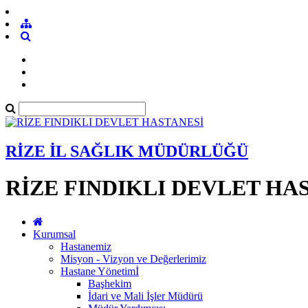
RİZE İL SAĞLIK MÜDÜRLÜĞÜ
RİZE FINDIKLI DEVLET HA
Kurumsal
Hastanemiz
Misyon - Vizyon ve Değerlerimiz
Hastane Yönetimİ
Başhekim
İdari ve Mali İşler Müdürü