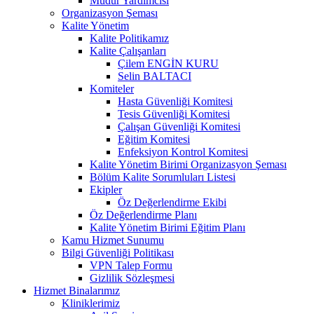
Müdür Yardımcısı
Organizasyon Şeması
Kalite Yönetim
Kalite Politikamız
Kalite Çalışanları
Çilem ENGİN KURU
Selin BALTACI
Komiteler
Hasta Güvenliği Komitesi
Tesis Güvenliği Komitesi
Çalışan Güvenliği Komitesi
Eğitim Komitesi
Enfeksiyon Kontrol Komitesi
Kalite Yönetim Birimi Organizasyon Şeması
Bölüm Kalite Sorumluları Listesi
Ekipler
Öz Değerlendirme Ekibi
Öz Değerlendirme Planı
Kalite Yönetim Birimi Eğitim Planı
Kamu Hizmet Sunumu
Bilgi Güvenliği Politikası
VPN Talep Formu
Gizlilik Sözleşmesi
Hizmet Binalarımız
Kliniklerimiz