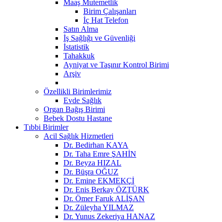
Maaş Mutemetlik
Birim Çalışanları
İç Hat Telefon
Satın Alma
İş Sağlığı ve Güvenliği
İstatistik
Tahakkuk
Ayniyat ve Taşınır Kontrol Birimi
Arşiv
Özellikli Birimlerimiz
Evde Sağlık
Organ Bağış Birimi
Bebek Dostu Hastane
Tıbbi Birimler
Acil Sağlık Hizmetleri
Dr. Bedirhan KAYA
Dr. Taha Emre ŞAHİN
Dr. Beyza HIZAL
Dr. Büşra OĞUZ
Dr. Emine EKMEKÇİ
Dr. Enis Berkay ÖZTÜRK
Dr. Ömer Faruk ALİŞAN
Dr. Züleyha YILMAZ
Dr. Yunus Zekeriya HANAZ