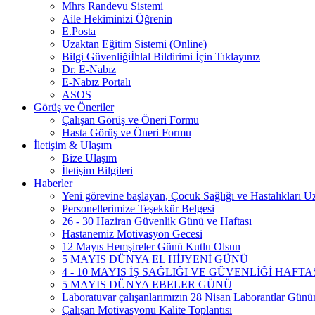
Mhrs Randevu Sistemi
Aile Hekiminizi Öğrenin
E.Posta
Uzaktan Eğitim Sistemi (Online)
Bilgi Güvenliğiİhlal Bildirimi İçin Tıklayınız
Dr. E-Nabız
E-Nabız Portalı
ASOS
Görüş ve Öneriler
Çalışan Görüş ve Öneri Formu
Hasta Görüş ve Öneri Formu
İletişim & Ulaşım
Bize Ulaşım
İletişim Bilgileri
Haberler
Yeni görevine başlayan, Çocuk Sağlığı ve Hastalıkları
Personellerimize Teşekkür Belgesi
26 - 30 Haziran Güvenlik Günü ve Haftası
Hastanemiz Motivasyon Gecesi
12 Mayıs Hemşireler Günü Kutlu Olsun
5 MAYIS DÜNYA EL HİJYENİ GÜNÜ
4 - 10 MAYIS İŞ SAĞLIĞI VE GÜVENLİĞİ HAFTA
5 MAYIS DÜNYA EBELER GÜNÜ
Laboratuvar çalışanlarımızın 28 Nisan Laborantlar Gününü
Çalışan Motivasyonu Kalite Toplantısı