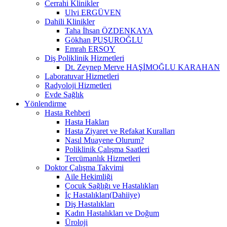
Cerrahi Klinikler
Ulvi ERGÜVEN
Dahili Klinikler
Taha İhsan ÖZDENKAYA
Gökhan PUŞUROĞLU
Emrah ERSOY
Diş Poliklinik Hizmetleri
Dt. Zeynep Merve HAŞİMOĞLU KARAHAN
Laboratuvar Hizmetleri
Radyoloji Hizmetleri
Evde Sağlık
Yönlendirme
Hasta Rehberi
Hasta Hakları
Hasta Ziyaret ve Refakat Kuralları
Nasıl Muayene Olurum?
Poliklinik Çalışma Saatleri
Tercümanlık Hizmetleri
Doktor Çalışma Takvimi
Aile Hekimliği
Çocuk Sağlığı ve Hastalıkları
İç Hastalıkları(Dahiiye)
Diş Hastalıkları
Kadın Hastalıkları ve Doğum
Üroloji