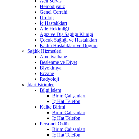
Acil Servis
Hemodiyaliz
Genel Cerrahi
Üroloji
İç Hastalıkları
Aile Hekimliği
Ağız ve Diş Sağlığı Kliniği
Çocuk Sağlığı ve Hastalıkları
Kadın Hastalıkları ve Doğum
Sağlık Hizmetleri
Ameliyathane
Beslenme ve Diyet
Biyokimya
Eczane
Radyoloji
İdari Birimler
Bilgi İşlem
Birim Çalışanları
İç Hat Telefon
Kalite Birimi
Birim Çalışanları
İç Hat Telefon
Personel Özlük
Birim Çalışanları
İç Hat Telefon