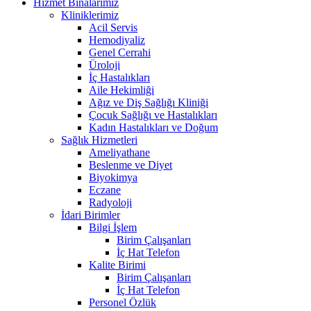
Hizmet Binalarımız
Kliniklerimiz
Acil Servis
Hemodiyaliz
Genel Cerrahi
Üroloji
İç Hastalıkları
Aile Hekimliği
Ağız ve Diş Sağlığı Kliniği
Çocuk Sağlığı ve Hastalıkları
Kadın Hastalıkları ve Doğum
Sağlık Hizmetleri
Ameliyathane
Beslenme ve Diyet
Biyokimya
Eczane
Radyoloji
İdari Birimler
Bilgi İşlem
Birim Çalışanları
İç Hat Telefon
Kalite Birimi
Birim Çalışanları
İç Hat Telefon
Personel Özlük