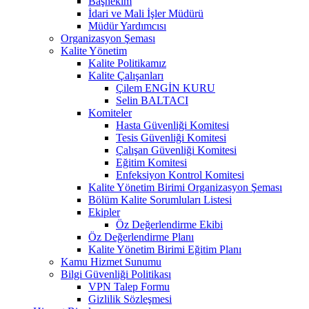
Başhekim
İdari ve Mali İşler Müdürü
Müdür Yardımcısı
Organizasyon Şeması
Kalite Yönetim
Kalite Politikamız
Kalite Çalışanları
Çilem ENGİN KURU
Selin BALTACI
Komiteler
Hasta Güvenliği Komitesi
Tesis Güvenliği Komitesi
Çalışan Güvenliği Komitesi
Eğitim Komitesi
Enfeksiyon Kontrol Komitesi
Kalite Yönetim Birimi Organizasyon Şeması
Bölüm Kalite Sorumluları Listesi
Ekipler
Öz Değerlendirme Ekibi
Öz Değerlendirme Planı
Kalite Yönetim Birimi Eğitim Planı
Kamu Hizmet Sunumu
Bilgi Güvenliği Politikası
VPN Talep Formu
Gizlilik Sözleşmesi