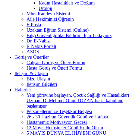
Kadın Hastalıkları ve Doğum
Üroloji
Mhrs Randevu Sistemi
Aile Hekiminizi Öğrenin
E.Posta
Uzaktan Eğitim Sistemi (Online)
Bilgi Güvenliğiİhlal Bildirimi İçin Tıklayınız
Dr. E-Nabız
E-Nabız Portalı
ASOS
Görüş ve Öneriler
Çalışan Görüş ve Öneri Formu
Hasta Görüş ve Öneri Formu
İletişim & Ulaşım
Bize Ulaşım
İletişim Bilgileri
Haberler
Yeni görevine başlayan, Çocuk Sağlığı ve Hastalıkları
Uzmanı Dr.Mehmet Onur TOZAN hasta kabulüne
başlamıştır.
Personellerimize Teşekkür Belgesi
26 - 30 Haziran Güvenlik Günü ve Haftası
Hastanemiz Motivasyon Gecesi
12 Mayıs Hemşireler Günü Kutlu Olsun
5 MAYIS DÜNYA EL HİJYENİ GÜNÜ