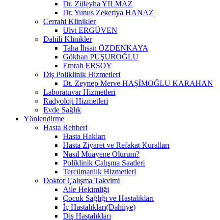
Dr. Züleyha YILMAZ
Dr. Yunus Zekeriya HANAZ
Cerrahi Klinikler
Ulvi ERGÜVEN
Dahili Klinikler
Taha İhsan ÖZDENKAYA
Gökhan PUŞUROĞLU
Emrah ERSOY
Diş Poliklinik Hizmetleri
Dt. Zeynep Merve HAŞİMOĞLU KARAHAN
Laboratuvar Hizmetleri
Radyoloji Hizmetleri
Evde Sağlık
Yönlendirme
Hasta Rehberi
Hasta Hakları
Hasta Ziyaret ve Refakat Kuralları
Nasıl Muayene Olurum?
Poliklinik Çalışma Saatleri
Tercümanlık Hizmetleri
Doktor Çalışma Takvimi
Aile Hekimliği
Çocuk Sağlığı ve Hastalıkları
İç Hastalıkları(Dahiiye)
Diş Hastalıkları