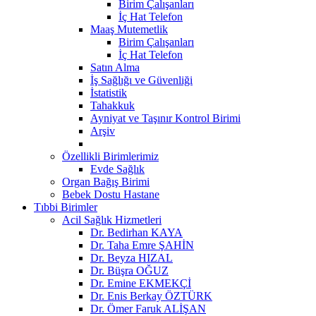
Birim Çalışanları
İç Hat Telefon
Maaş Mutemetlik
Birim Çalışanları
İç Hat Telefon
Satın Alma
İş Sağlığı ve Güvenliği
İstatistik
Tahakkuk
Ayniyat ve Taşınır Kontrol Birimi
Arşiv
Özellikli Birimlerimiz
Evde Sağlık
Organ Bağış Birimi
Bebek Dostu Hastane
Tıbbi Birimler
Acil Sağlık Hizmetleri
Dr. Bedirhan KAYA
Dr. Taha Emre ŞAHİN
Dr. Beyza HIZAL
Dr. Büşra OĞUZ
Dr. Emine EKMEKÇİ
Dr. Enis Berkay ÖZTÜRK
Dr. Ömer Faruk ALİŞAN