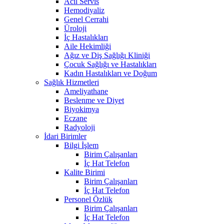
Acil Servis
Hemodiyaliz
Genel Cerrahi
Üroloji
İç Hastalıkları
Aile Hekimliği
Ağız ve Diş Sağlığı Kliniği
Çocuk Sağlığı ve Hastalıkları
Kadın Hastalıkları ve Doğum
Sağlık Hizmetleri
Ameliyathane
Beslenme ve Diyet
Biyokimya
Eczane
Radyoloji
İdari Birimler
Bilgi İşlem
Birim Çalışanları
İç Hat Telefon
Kalite Birimi
Birim Çalışanları
İç Hat Telefon
Personel Özlük
Birim Çalışanları
İç Hat Telefon