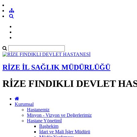
RİZE İL SAĞLIK MÜDÜRLÜĞÜ
RİZE FINDIKLI DEVLET HA
Kurumsal
Hastanemiz
Misyon - Vizyon ve Değerlerimiz
Hastane Yönetimİ
Başhekim
İdari ve Mali İşler Müdürü