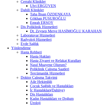
Cerrahi Klinikler
Ulvi ERGÜVEN
Dahili Klinikler
Taha İhsan ÖZDENKAYA
Gökhan PUŞUROĞLU
Emrah ERSOY
Diş Poliklinik Hizmetleri
Dt. Zeynep Merve HAŞİMOĞLU KARAHAN
Laboratuvar Hizmetleri
Radyoloji Hizmetleri
Evde Sağlık
Yönlendirme
Hasta Rehberi
Hasta Hakları
Hasta Ziyaret ve Refakat Kuralları
Nasıl Muayene Olurum?
Poliklinik Çalışma Saatleri
Tercümanlık Hizmetleri
Doktor Çalışma Takvimi
Aile Hekimliği
Çocuk Sağlığı ve Hastalıkları
İç Hastalıkları(Dahiiye)
Diş Hastalıkları
Kadın Hastalıkları ve Doğum
Üroloji