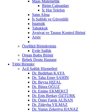
Maaş Mutemetlik
Birim Çalışanları
İç Hat Telefon
Satın Alma
İş Sağlığı ve Güvenliği
İstatistik
Tahakkuk
Ayniyat ve Taşınır Kontrol Birimi
Arşiv
Özellikli Birimlerimiz
Evde Sağlık
Organ Bağış Birimi
Bebek Dostu Hastane
Tıbbi Birimler
Acil Sağlık Hizmetleri
Dr. Bedirhan KAYA
Dr. Taha Emre ŞAHİN
Dr. Beyza HIZAL
Dr. Büşra OĞUZ
Dr. Emine EKMEKÇİ
Dr. Enis Berkay ÖZTÜRK
Dr. Ömer Faruk ALİŞAN
Dr. Züleyha YILMAZ
Dr. Yunus Zekeriya HANAZ