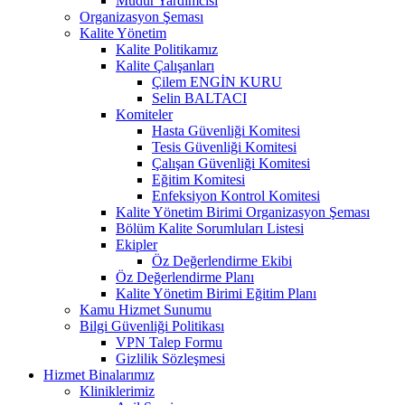
Müdür Yardımcısı
Organizasyon Şeması
Kalite Yönetim
Kalite Politikamız
Kalite Çalışanları
Çilem ENGİN KURU
Selin BALTACI
Komiteler
Hasta Güvenliği Komitesi
Tesis Güvenliği Komitesi
Çalışan Güvenliği Komitesi
Eğitim Komitesi
Enfeksiyon Kontrol Komitesi
Kalite Yönetim Birimi Organizasyon Şeması
Bölüm Kalite Sorumluları Listesi
Ekipler
Öz Değerlendirme Ekibi
Öz Değerlendirme Planı
Kalite Yönetim Birimi Eğitim Planı
Kamu Hizmet Sunumu
Bilgi Güvenliği Politikası
VPN Talep Formu
Gizlilik Sözleşmesi
Hizmet Binalarımız
Kliniklerimiz