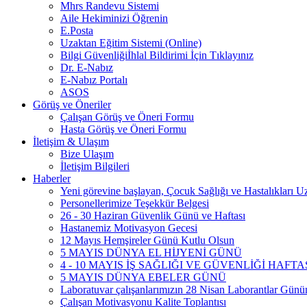
Mhrs Randevu Sistemi
Aile Hekiminizi Öğrenin
E.Posta
Uzaktan Eğitim Sistemi (Online)
Bilgi Güvenliğiİhlal Bildirimi İçin Tıklayınız
Dr. E-Nabız
E-Nabız Portalı
ASOS
Görüş ve Öneriler
Çalışan Görüş ve Öneri Formu
Hasta Görüş ve Öneri Formu
İletişim & Ulaşım
Bize Ulaşım
İletişim Bilgileri
Haberler
Yeni görevine başlayan, Çocuk Sağlığı ve Hastalıkları
Personellerimize Teşekkür Belgesi
26 - 30 Haziran Güvenlik Günü ve Haftası
Hastanemiz Motivasyon Gecesi
12 Mayıs Hemşireler Günü Kutlu Olsun
5 MAYIS DÜNYA EL HİJYENİ GÜNÜ
4 - 10 MAYIS İŞ SAĞLIĞI VE GÜVENLİĞİ HAFTA
5 MAYIS DÜNYA EBELER GÜNÜ
Laboratuvar çalışanlarımızın 28 Nisan Laborantlar Gününü
Çalışan Motivasyonu Kalite Toplantısı