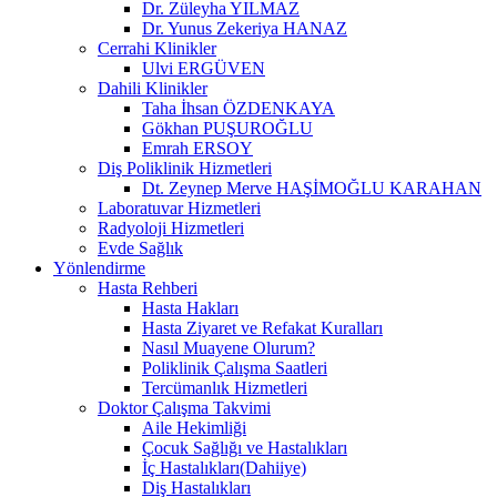
Dr. Züleyha YILMAZ
Dr. Yunus Zekeriya HANAZ
Cerrahi Klinikler
Ulvi ERGÜVEN
Dahili Klinikler
Taha İhsan ÖZDENKAYA
Gökhan PUŞUROĞLU
Emrah ERSOY
Diş Poliklinik Hizmetleri
Dt. Zeynep Merve HAŞİMOĞLU KARAHAN
Laboratuvar Hizmetleri
Radyoloji Hizmetleri
Evde Sağlık
Yönlendirme
Hasta Rehberi
Hasta Hakları
Hasta Ziyaret ve Refakat Kuralları
Nasıl Muayene Olurum?
Poliklinik Çalışma Saatleri
Tercümanlık Hizmetleri
Doktor Çalışma Takvimi
Aile Hekimliği
Çocuk Sağlığı ve Hastalıkları
İç Hastalıkları(Dahiiye)
Diş Hastalıkları