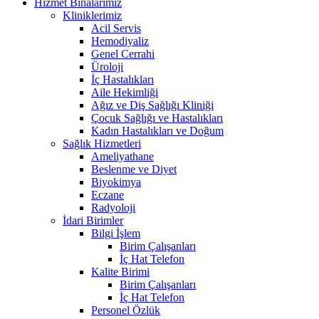
Hizmet Binalarımız
Kliniklerimiz
Acil Servis
Hemodiyaliz
Genel Cerrahi
Üroloji
İç Hastalıkları
Aile Hekimliği
Ağız ve Diş Sağlığı Kliniği
Çocuk Sağlığı ve Hastalıkları
Kadın Hastalıkları ve Doğum
Sağlık Hizmetleri
Ameliyathane
Beslenme ve Diyet
Biyokimya
Eczane
Radyoloji
İdari Birimler
Bilgi İşlem
Birim Çalışanları
İç Hat Telefon
Kalite Birimi
Birim Çalışanları
İç Hat Telefon
Personel Özlük