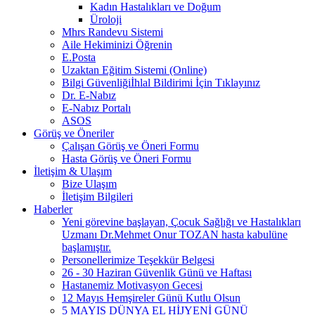
Kadın Hastalıkları ve Doğum
Üroloji
Mhrs Randevu Sistemi
Aile Hekiminizi Öğrenin
E.Posta
Uzaktan Eğitim Sistemi (Online)
Bilgi Güvenliğiİhlal Bildirimi İçin Tıklayınız
Dr. E-Nabız
E-Nabız Portalı
ASOS
Görüş ve Öneriler
Çalışan Görüş ve Öneri Formu
Hasta Görüş ve Öneri Formu
İletişim & Ulaşım
Bize Ulaşım
İletişim Bilgileri
Haberler
Yeni görevine başlayan, Çocuk Sağlığı ve Hastalıkları
Uzmanı Dr.Mehmet Onur TOZAN hasta kabulüne
başlamıştır.
Personellerimize Teşekkür Belgesi
26 - 30 Haziran Güvenlik Günü ve Haftası
Hastanemiz Motivasyon Gecesi
12 Mayıs Hemşireler Günü Kutlu Olsun
5 MAYIS DÜNYA EL HİJYENİ GÜNÜ