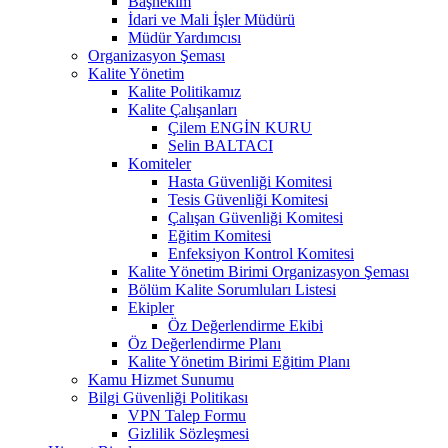
Başhekim
İdari ve Mali İşler Müdürü
Müdür Yardımcısı
Organizasyon Şeması
Kalite Yönetim
Kalite Politikamız
Kalite Çalışanları
Çilem ENGİN KURU
Selin BALTACI
Komiteler
Hasta Güvenliği Komitesi
Tesis Güvenliği Komitesi
Çalışan Güvenliği Komitesi
Eğitim Komitesi
Enfeksiyon Kontrol Komitesi
Kalite Yönetim Birimi Organizasyon Şeması
Bölüm Kalite Sorumluları Listesi
Ekipler
Öz Değerlendirme Ekibi
Öz Değerlendirme Planı
Kalite Yönetim Birimi Eğitim Planı
Kamu Hizmet Sunumu
Bilgi Güvenliği Politikası
VPN Talep Formu
Gizlilik Sözleşmesi