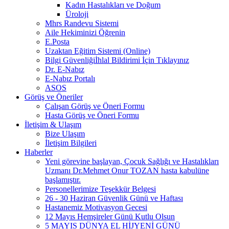
Kadın Hastalıkları ve Doğum
Üroloji
Mhrs Randevu Sistemi
Aile Hekiminizi Öğrenin
E.Posta
Uzaktan Eğitim Sistemi (Online)
Bilgi Güvenliğiİhlal Bildirimi İçin Tıklayınız
Dr. E-Nabız
E-Nabız Portalı
ASOS
Görüş ve Öneriler
Çalışan Görüş ve Öneri Formu
Hasta Görüş ve Öneri Formu
İletişim & Ulaşım
Bize Ulaşım
İletişim Bilgileri
Haberler
Yeni görevine başlayan, Çocuk Sağlığı ve Hastalıkları
Uzmanı Dr.Mehmet Onur TOZAN hasta kabulüne
başlamıştır.
Personellerimize Teşekkür Belgesi
26 - 30 Haziran Güvenlik Günü ve Haftası
Hastanemiz Motivasyon Gecesi
12 Mayıs Hemşireler Günü Kutlu Olsun
5 MAYIS DÜNYA EL HİJYENİ GÜNÜ