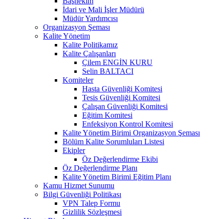
Başhekim
İdari ve Mali İşler Müdürü
Müdür Yardımcısı
Organizasyon Şeması
Kalite Yönetim
Kalite Politikamız
Kalite Çalışanları
Çilem ENGİN KURU
Selin BALTACI
Komiteler
Hasta Güvenliği Komitesi
Tesis Güvenliği Komitesi
Çalışan Güvenliği Komitesi
Eğitim Komitesi
Enfeksiyon Kontrol Komitesi
Kalite Yönetim Birimi Organizasyon Şeması
Bölüm Kalite Sorumluları Listesi
Ekipler
Öz Değerlendirme Ekibi
Öz Değerlendirme Planı
Kalite Yönetim Birimi Eğitim Planı
Kamu Hizmet Sunumu
Bilgi Güvenliği Politikası
VPN Talep Formu
Gizlilik Sözleşmesi