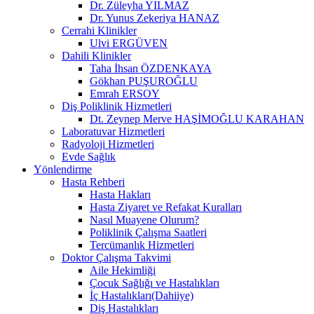
Dr. Züleyha YILMAZ
Dr. Yunus Zekeriya HANAZ
Cerrahi Klinikler
Ulvi ERGÜVEN
Dahili Klinikler
Taha İhsan ÖZDENKAYA
Gökhan PUŞUROĞLU
Emrah ERSOY
Diş Poliklinik Hizmetleri
Dt. Zeynep Merve HAŞİMOĞLU KARAHAN
Laboratuvar Hizmetleri
Radyoloji Hizmetleri
Evde Sağlık
Yönlendirme
Hasta Rehberi
Hasta Hakları
Hasta Ziyaret ve Refakat Kuralları
Nasıl Muayene Olurum?
Poliklinik Çalışma Saatleri
Tercümanlık Hizmetleri
Doktor Çalışma Takvimi
Aile Hekimliği
Çocuk Sağlığı ve Hastalıkları
İç Hastalıkları(Dahiiye)
Diş Hastalıkları