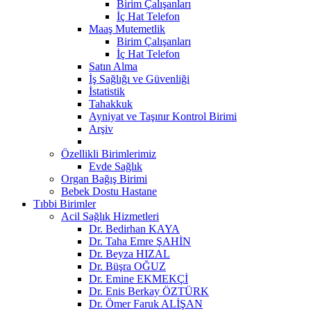
Birim Çalışanları
İç Hat Telefon
Maaş Mutemetlik
Birim Çalışanları
İç Hat Telefon
Satın Alma
İş Sağlığı ve Güvenliği
İstatistik
Tahakkuk
Ayniyat ve Taşınır Kontrol Birimi
Arşiv
Özellikli Birimlerimiz
Evde Sağlık
Organ Bağış Birimi
Bebek Dostu Hastane
Tıbbi Birimler
Acil Sağlık Hizmetleri
Dr. Bedirhan KAYA
Dr. Taha Emre ŞAHİN
Dr. Beyza HIZAL
Dr. Büşra OĞUZ
Dr. Emine EKMEKÇİ
Dr. Enis Berkay ÖZTÜRK
Dr. Ömer Faruk ALİŞAN