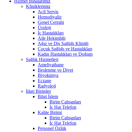
Hizmet Binalarımız
Kliniklerimiz
Acil Servis
Hemodiyaliz
Genel Cerrahi
Üroloji
İç Hastalıkları
Aile Hekimliği
Ağız ve Diş Sağlığı Kliniği
Çocuk Sağlığı ve Hastalıkları
Kadın Hastalıkları ve Doğum
Sağlık Hizmetleri
Ameliyathane
Beslenme ve Diyet
Biyokimya
Eczane
Radyoloji
İdari Birimler
Bilgi İşlem
Birim Çalışanları
İç Hat Telefon
Kalite Birimi
Birim Çalışanları
İç Hat Telefon
Personel Özlük