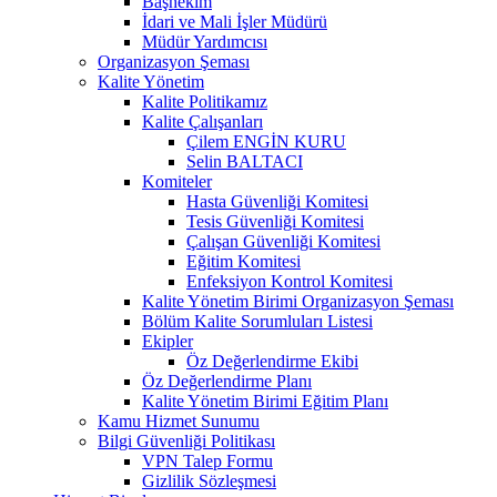
Başhekim
İdari ve Mali İşler Müdürü
Müdür Yardımcısı
Organizasyon Şeması
Kalite Yönetim
Kalite Politikamız
Kalite Çalışanları
Çilem ENGİN KURU
Selin BALTACI
Komiteler
Hasta Güvenliği Komitesi
Tesis Güvenliği Komitesi
Çalışan Güvenliği Komitesi
Eğitim Komitesi
Enfeksiyon Kontrol Komitesi
Kalite Yönetim Birimi Organizasyon Şeması
Bölüm Kalite Sorumluları Listesi
Ekipler
Öz Değerlendirme Ekibi
Öz Değerlendirme Planı
Kalite Yönetim Birimi Eğitim Planı
Kamu Hizmet Sunumu
Bilgi Güvenliği Politikası
VPN Talep Formu
Gizlilik Sözleşmesi