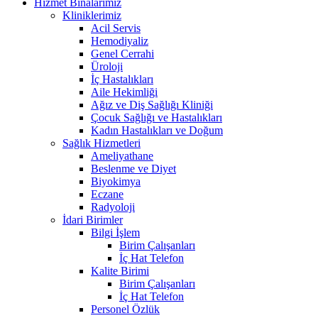
Hizmet Binalarımız
Kliniklerimiz
Acil Servis
Hemodiyaliz
Genel Cerrahi
Üroloji
İç Hastalıkları
Aile Hekimliği
Ağız ve Diş Sağlığı Kliniği
Çocuk Sağlığı ve Hastalıkları
Kadın Hastalıkları ve Doğum
Sağlık Hizmetleri
Ameliyathane
Beslenme ve Diyet
Biyokimya
Eczane
Radyoloji
İdari Birimler
Bilgi İşlem
Birim Çalışanları
İç Hat Telefon
Kalite Birimi
Birim Çalışanları
İç Hat Telefon
Personel Özlük