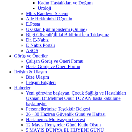
Kadın Hastalıkları ve Doğum
Üroloji
Mhrs Randevu Sistemi
Aile Hekiminizi Öğrenin
E.Posta
Uzaktan Eğitim Sistemi (Online)
Bilgi Güvenliğiİhlal Bildirimi İçin Tıklayınız
Dr. E-Nabız
E-Nabız Portalı
ASOS
Görüş ve Öneriler
Çalışan Görüş ve Öneri Formu
Hasta Görüş ve Öneri Formu
İletişim & Ulaşım
Bize Ulaşım
İletişim Bilgileri
Haberler
Yeni görevine başlayan, Çocuk Sağlığı ve Hastalıkları
Uzmanı Dr.Mehmet Onur TOZAN hasta kabulüne
başlamıştır.
Personellerimize Teşekkür Belgesi
26 - 30 Haziran Güvenlik Günü ve Haftası
Hastanemiz Motivasyon Gecesi
12 Mayıs Hemşireler Günü Kutlu Olsun
5 MAYIS DÜNYA EL HİJYENİ GÜNÜ