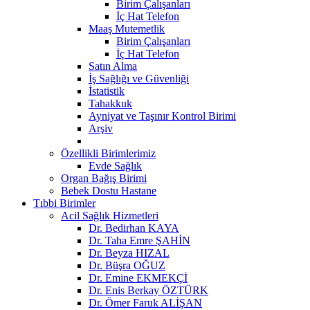
Birim Çalışanları
İç Hat Telefon
Maaş Mutemetlik
Birim Çalışanları
İç Hat Telefon
Satın Alma
İş Sağlığı ve Güvenliği
İstatistik
Tahakkuk
Ayniyat ve Taşınır Kontrol Birimi
Arşiv
Özellikli Birimlerimiz
Evde Sağlık
Organ Bağış Birimi
Bebek Dostu Hastane
Tıbbi Birimler
Acil Sağlık Hizmetleri
Dr. Bedirhan KAYA
Dr. Taha Emre ŞAHİN
Dr. Beyza HIZAL
Dr. Büşra OĞUZ
Dr. Emine EKMEKÇİ
Dr. Enis Berkay ÖZTÜRK
Dr. Ömer Faruk ALİŞAN