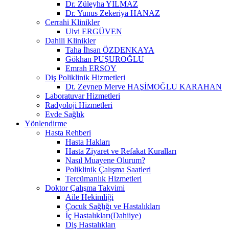
Dr. Züleyha YILMAZ
Dr. Yunus Zekeriya HANAZ
Cerrahi Klinikler
Ulvi ERGÜVEN
Dahili Klinikler
Taha İhsan ÖZDENKAYA
Gökhan PUŞUROĞLU
Emrah ERSOY
Diş Poliklinik Hizmetleri
Dt. Zeynep Merve HAŞİMOĞLU KARAHAN
Laboratuvar Hizmetleri
Radyoloji Hizmetleri
Evde Sağlık
Yönlendirme
Hasta Rehberi
Hasta Hakları
Hasta Ziyaret ve Refakat Kuralları
Nasıl Muayene Olurum?
Poliklinik Çalışma Saatleri
Tercümanlık Hizmetleri
Doktor Çalışma Takvimi
Aile Hekimliği
Çocuk Sağlığı ve Hastalıkları
İç Hastalıkları(Dahiiye)
Diş Hastalıkları