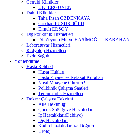
Cerrahi Klinikler
Ulvi ERGÜVEN
Dahili Klinikler
Taha İhsan ÖZDENKAYA
Gökhan PUŞUROĞLU
Emrah ERSOY
Diş Poliklinik Hizmetleri
Dt. Zeynep Merve HAŞİMOĞLU KARAHAN
Laboratuvar Hizmetleri
Radyoloji Hizmetleri
Evde Sağlık
Yönlendirme
Hasta Rehberi
Hasta Hakları
Hasta Ziyaret ve Refakat Kuralları
Nasıl Muayene Olurum?
Poliklinik Çalışma Saatleri
Tercümanlık Hizmetleri
Doktor Çalışma Takvimi
Aile Hekimliği
Çocuk Sağlığı ve Hastalıkları
İç Hastalıkları(Dahiiye)
Diş Hastalıkları
Kadın Hastalıkları ve Doğum
Üroloji