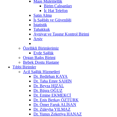
Maaş Mutemetlik
Birim Çalışanları
İç Hat Telefon
Satın Alma
İş Sağlığı ve Güvenliği
İstatistik
Tahakkuk
Ayniyat ve Taşınır Kontrol Birimi
Arşiv
Özellikli Birimlerimiz
Evde Sağlık
Organ Bağış Birimi
Bebek Dostu Hastane
Tıbbi Birimler
Acil Sağlık Hizmetleri
Dr. Bedirhan KAYA
Dr. Taha Emre ŞAHİN
Dr. Beyza HIZAL
Dr. Büşra OĞUZ
Dr. Emine EKMEKÇİ
Dr. Enis Berkay ÖZTÜRK
Dr. Ömer Faruk ALİŞAN
Dr. Züleyha YILMAZ
Dr. Yunus Zekeriya HANAZ