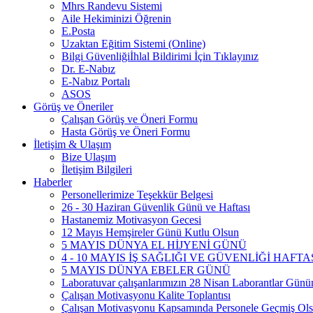
Mhrs Randevu Sistemi
Aile Hekiminizi Öğrenin
E.Posta
Uzaktan Eğitim Sistemi (Online)
Bilgi Güvenliğiİhlal Bildirimi İçin Tıklayınız
Dr. E-Nabız
E-Nabız Portalı
ASOS
Görüş ve Öneriler
Çalışan Görüş ve Öneri Formu
Hasta Görüş ve Öneri Formu
İletişim & Ulaşım
Bize Ulaşım
İletişim Bilgileri
Haberler
Personellerimize Teşekkür Belgesi
26 - 30 Haziran Güvenlik Günü ve Haftası
Hastanemiz Motivasyon Gecesi
12 Mayıs Hemşireler Günü Kutlu Olsun
5 MAYIS DÜNYA EL HİJYENİ GÜNÜ
4 - 10 MAYIS İŞ SAĞLIĞI VE GÜVENLİĞİ HAFTA
5 MAYIS DÜNYA EBELER GÜNÜ
Laboratuvar çalışanlarımızın 28 Nisan Laborantlar Gününü
Çalışan Motivasyonu Kalite Toplantısı
Çalışan Motivasyonu Kapsamında Personele Geçmiş Olsu