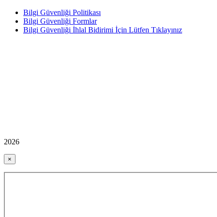
Bilgi Güvenliği Politikası
Bilgi Güvenliği Formlar
Bilgi Güvenliği İhlal Bidirimi İçin Lütfen Tıklayınız
2026
×