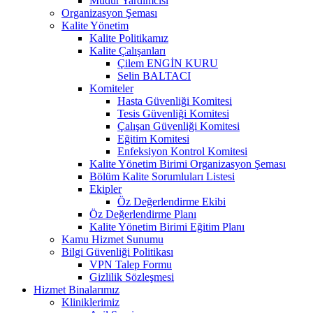
Müdür Yardımcısı
Organizasyon Şeması
Kalite Yönetim
Kalite Politikamız
Kalite Çalışanları
Çilem ENGİN KURU
Selin BALTACI
Komiteler
Hasta Güvenliği Komitesi
Tesis Güvenliği Komitesi
Çalışan Güvenliği Komitesi
Eğitim Komitesi
Enfeksiyon Kontrol Komitesi
Kalite Yönetim Birimi Organizasyon Şeması
Bölüm Kalite Sorumluları Listesi
Ekipler
Öz Değerlendirme Ekibi
Öz Değerlendirme Planı
Kalite Yönetim Birimi Eğitim Planı
Kamu Hizmet Sunumu
Bilgi Güvenliği Politikası
VPN Talep Formu
Gizlilik Sözleşmesi
Hizmet Binalarımız
Kliniklerimiz