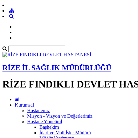
RİZE İL SAĞLIK MÜDÜRLÜĞÜ
RİZE FINDIKLI DEVLET HA
Kurumsal
Hastanemiz
Misyon - Vizyon ve Değerlerimiz
Hastane Yönetimİ
Başhekim
İdari ve Mali İşler Müdürü