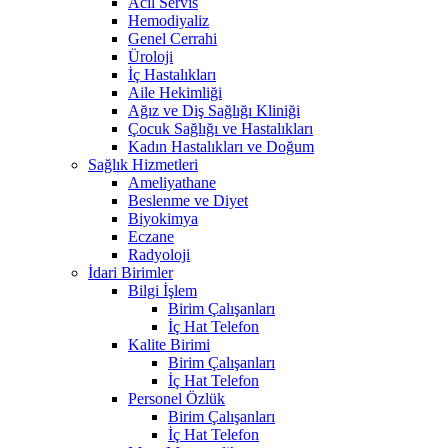
Acil Servis
Hemodiyaliz
Genel Cerrahi
Üroloji
İç Hastalıkları
Aile Hekimliği
Ağız ve Diş Sağlığı Kliniği
Çocuk Sağlığı ve Hastalıkları
Kadın Hastalıkları ve Doğum
Sağlık Hizmetleri
Ameliyathane
Beslenme ve Diyet
Biyokimya
Eczane
Radyoloji
İdari Birimler
Bilgi İşlem
Birim Çalışanları
İç Hat Telefon
Kalite Birimi
Birim Çalışanları
İç Hat Telefon
Personel Özlük
Birim Çalışanları
İç Hat Telefon