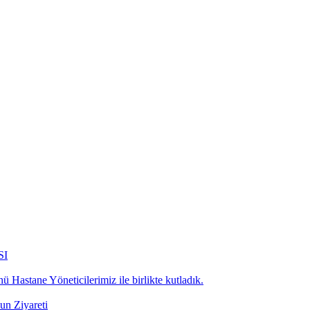
SI
 Hastane Yöneticilerimiz ile birlikte kutladık.
n Ziyareti