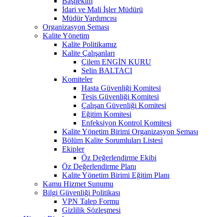
Başhekim
İdari ve Mali İşler Müdürü
Müdür Yardımcısı
Organizasyon Şeması
Kalite Yönetim
Kalite Politikamız
Kalite Çalışanları
Çilem ENGİN KURU
Selin BALTACI
Komiteler
Hasta Güvenliği Komitesi
Tesis Güvenliği Komitesi
Çalışan Güvenliği Komitesi
Eğitim Komitesi
Enfeksiyon Kontrol Komitesi
Kalite Yönetim Birimi Organizasyon Şeması
Bölüm Kalite Sorumluları Listesi
Ekipler
Öz Değerlendirme Ekibi
Öz Değerlendirme Planı
Kalite Yönetim Birimi Eğitim Planı
Kamu Hizmet Sunumu
Bilgi Güvenliği Politikası
VPN Talep Formu
Gizlilik Sözleşmesi