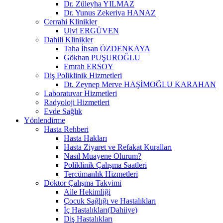
Dr. Züleyha YILMAZ
Dr. Yunus Zekeriya HANAZ
Cerrahi Klinikler
Ulvi ERGÜVEN
Dahili Klinikler
Taha İhsan ÖZDENKAYA
Gökhan PUŞUROĞLU
Emrah ERSOY
Diş Poliklinik Hizmetleri
Dt. Zeynep Merve HAŞİMOĞLU KARAHAN
Laboratuvar Hizmetleri
Radyoloji Hizmetleri
Evde Sağlık
Yönlendirme
Hasta Rehberi
Hasta Hakları
Hasta Ziyaret ve Refakat Kuralları
Nasıl Muayene Olurum?
Poliklinik Çalışma Saatleri
Tercümanlık Hizmetleri
Doktor Çalışma Takvimi
Aile Hekimliği
Çocuk Sağlığı ve Hastalıkları
İç Hastalıkları(Dahiiye)
Diş Hastalıkları