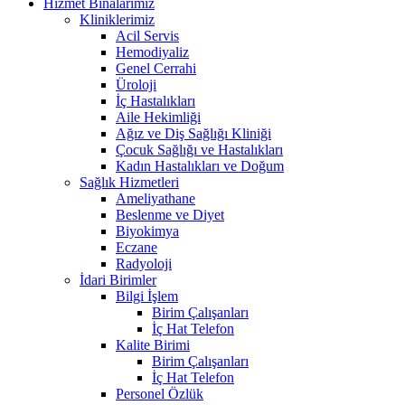
Hizmet Binalarımız
Kliniklerimiz
Acil Servis
Hemodiyaliz
Genel Cerrahi
Üroloji
İç Hastalıkları
Aile Hekimliği
Ağız ve Diş Sağlığı Kliniği
Çocuk Sağlığı ve Hastalıkları
Kadın Hastalıkları ve Doğum
Sağlık Hizmetleri
Ameliyathane
Beslenme ve Diyet
Biyokimya
Eczane
Radyoloji
İdari Birimler
Bilgi İşlem
Birim Çalışanları
İç Hat Telefon
Kalite Birimi
Birim Çalışanları
İç Hat Telefon
Personel Özlük