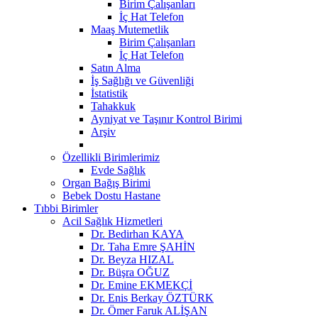
Birim Çalışanları
İç Hat Telefon
Maaş Mutemetlik
Birim Çalışanları
İç Hat Telefon
Satın Alma
İş Sağlığı ve Güvenliği
İstatistik
Tahakkuk
Ayniyat ve Taşınır Kontrol Birimi
Arşiv
Özellikli Birimlerimiz
Evde Sağlık
Organ Bağış Birimi
Bebek Dostu Hastane
Tıbbi Birimler
Acil Sağlık Hizmetleri
Dr. Bedirhan KAYA
Dr. Taha Emre ŞAHİN
Dr. Beyza HIZAL
Dr. Büşra OĞUZ
Dr. Emine EKMEKÇİ
Dr. Enis Berkay ÖZTÜRK
Dr. Ömer Faruk ALİŞAN