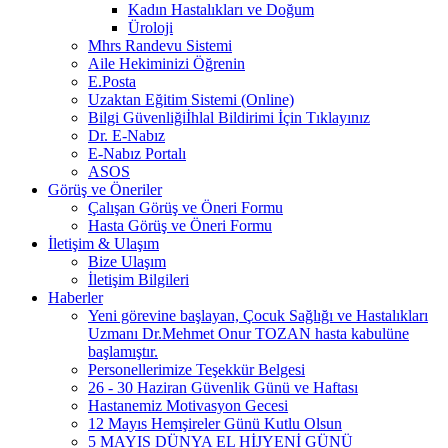
Kadın Hastalıkları ve Doğum
Üroloji
Mhrs Randevu Sistemi
Aile Hekiminizi Öğrenin
E.Posta
Uzaktan Eğitim Sistemi (Online)
Bilgi Güvenliğiİhlal Bildirimi İçin Tıklayınız
Dr. E-Nabız
E-Nabız Portalı
ASOS
Görüş ve Öneriler
Çalışan Görüş ve Öneri Formu
Hasta Görüş ve Öneri Formu
İletişim & Ulaşım
Bize Ulaşım
İletişim Bilgileri
Haberler
Yeni görevine başlayan, Çocuk Sağlığı ve Hastalıkları
Uzmanı Dr.Mehmet Onur TOZAN hasta kabulüne
başlamıştır.
Personellerimize Teşekkür Belgesi
26 - 30 Haziran Güvenlik Günü ve Haftası
Hastanemiz Motivasyon Gecesi
12 Mayıs Hemşireler Günü Kutlu Olsun
5 MAYIS DÜNYA EL HİJYENİ GÜNÜ