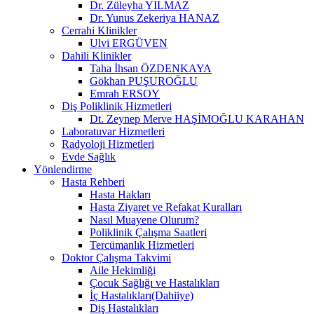
Dr. Züleyha YILMAZ
Dr. Yunus Zekeriya HANAZ
Cerrahi Klinikler
Ulvi ERGÜVEN
Dahili Klinikler
Taha İhsan ÖZDENKAYA
Gökhan PUŞUROĞLU
Emrah ERSOY
Diş Poliklinik Hizmetleri
Dt. Zeynep Merve HAŞİMOĞLU KARAHAN
Laboratuvar Hizmetleri
Radyoloji Hizmetleri
Evde Sağlık
Yönlendirme
Hasta Rehberi
Hasta Hakları
Hasta Ziyaret ve Refakat Kuralları
Nasıl Muayene Olurum?
Poliklinik Çalışma Saatleri
Tercümanlık Hizmetleri
Doktor Çalışma Takvimi
Aile Hekimliği
Çocuk Sağlığı ve Hastalıkları
İç Hastalıkları(Dahiiye)
Diş Hastalıkları