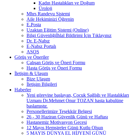
Kadın Hastalıkları ve Doğum
Üroloji
Mhrs Randevu Sistemi
Aile Hekiminizi Öğrenin
E.Posta
Uzaktan Eğitim Sistemi (Online)
Bilgi Güvenliğiİhlal Bildirimi İçin Tıklayınız
Dr. E-Nabız
E-Nabız Portalı
ASOS
Görüş ve Öneriler
Çalışan Görüş ve Öneri Formu
Hasta Görüş ve Öneri Formu
İletişim & Ulaşım
Bize Ulaşım
İletişim Bilgileri
Haberler
Yeni görevine başlayan, Çocuk Sağlığı ve Hastalıkları
Uzmanı Dr.Mehmet Onur TOZAN hasta kabulüne
başlamıştır.
Personellerimize Teşekkür Belgesi
26 - 30 Haziran Güvenlik Günü ve Haftası
Hastanemiz Motivasyon Gecesi
12 Mayıs Hemşireler Günü Kutlu Olsun
5 MAYIS DÜNYA EL HİJYENİ GÜNÜ