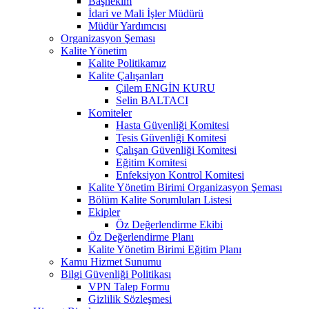
Başhekim
İdari ve Mali İşler Müdürü
Müdür Yardımcısı
Organizasyon Şeması
Kalite Yönetim
Kalite Politikamız
Kalite Çalışanları
Çilem ENGİN KURU
Selin BALTACI
Komiteler
Hasta Güvenliği Komitesi
Tesis Güvenliği Komitesi
Çalışan Güvenliği Komitesi
Eğitim Komitesi
Enfeksiyon Kontrol Komitesi
Kalite Yönetim Birimi Organizasyon Şeması
Bölüm Kalite Sorumluları Listesi
Ekipler
Öz Değerlendirme Ekibi
Öz Değerlendirme Planı
Kalite Yönetim Birimi Eğitim Planı
Kamu Hizmet Sunumu
Bilgi Güvenliği Politikası
VPN Talep Formu
Gizlilik Sözleşmesi