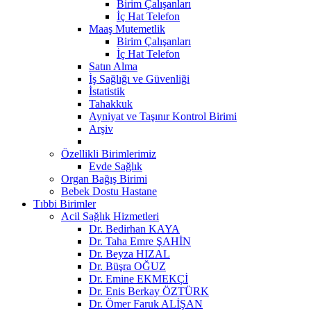
Birim Çalışanları
İç Hat Telefon
Maaş Mutemetlik
Birim Çalışanları
İç Hat Telefon
Satın Alma
İş Sağlığı ve Güvenliği
İstatistik
Tahakkuk
Ayniyat ve Taşınır Kontrol Birimi
Arşiv
Özellikli Birimlerimiz
Evde Sağlık
Organ Bağış Birimi
Bebek Dostu Hastane
Tıbbi Birimler
Acil Sağlık Hizmetleri
Dr. Bedirhan KAYA
Dr. Taha Emre ŞAHİN
Dr. Beyza HIZAL
Dr. Büşra OĞUZ
Dr. Emine EKMEKÇİ
Dr. Enis Berkay ÖZTÜRK
Dr. Ömer Faruk ALİŞAN