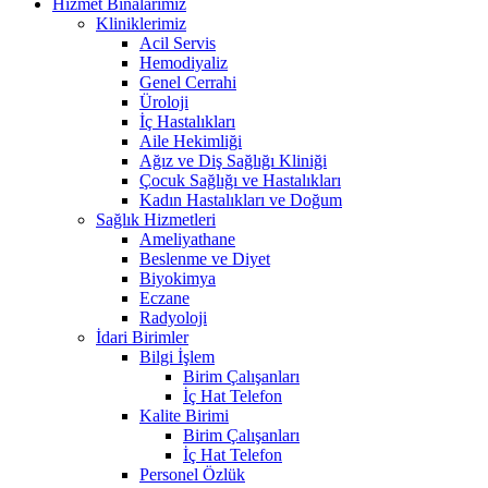
Hizmet Binalarımız
Kliniklerimiz
Acil Servis
Hemodiyaliz
Genel Cerrahi
Üroloji
İç Hastalıkları
Aile Hekimliği
Ağız ve Diş Sağlığı Kliniği
Çocuk Sağlığı ve Hastalıkları
Kadın Hastalıkları ve Doğum
Sağlık Hizmetleri
Ameliyathane
Beslenme ve Diyet
Biyokimya
Eczane
Radyoloji
İdari Birimler
Bilgi İşlem
Birim Çalışanları
İç Hat Telefon
Kalite Birimi
Birim Çalışanları
İç Hat Telefon
Personel Özlük