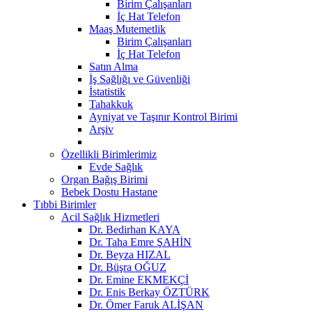
Birim Çalışanları
İç Hat Telefon
Maaş Mutemetlik
Birim Çalışanları
İç Hat Telefon
Satın Alma
İş Sağlığı ve Güvenliği
İstatistik
Tahakkuk
Ayniyat ve Taşınır Kontrol Birimi
Arşiv
Özellikli Birimlerimiz
Evde Sağlık
Organ Bağış Birimi
Bebek Dostu Hastane
Tıbbi Birimler
Acil Sağlık Hizmetleri
Dr. Bedirhan KAYA
Dr. Taha Emre ŞAHİN
Dr. Beyza HIZAL
Dr. Büşra OĞUZ
Dr. Emine EKMEKÇİ
Dr. Enis Berkay ÖZTÜRK
Dr. Ömer Faruk ALİŞAN