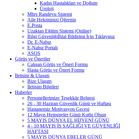
Kadın Hastalıkları ve Doğum
Üroloji
Mhrs Randevu Sistemi
Aile Hekiminizi Öğrenin
E.Posta
Uzaktan Eğitim Sistemi (Online)
Bilgi Güvenliğiİhlal Bildirimi İçin Tıklayınız
Dr. E-Nabız
E-Nabız Portalı
ASOS
Görüş ve Öneriler
Çalışan Görüş ve Öneri Formu
Hasta Görüş ve Öneri Formu
İletişim & Ulaşım
Bize Ulaşım
İletişim Bilgileri
Haberler
Personellerimize Teşekkür Belgesi
26 - 30 Haziran Güvenlik Günü ve Haftası
Hastanemiz Motivasyon Gecesi
12 Mayıs Hemşireler Günü Kutlu Olsun
5 MAYIS DÜNYA EL HİJYENİ GÜNÜ
4 - 10 MAYIS İŞ SAĞLIĞI VE GÜVENLİĞİ
HAFTASI
5 MAYIS DÜNYA EBELER GÜNÜ