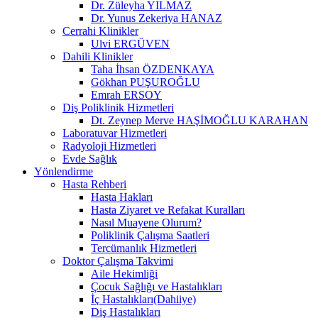
Dr. Züleyha YILMAZ
Dr. Yunus Zekeriya HANAZ
Cerrahi Klinikler
Ulvi ERGÜVEN
Dahili Klinikler
Taha İhsan ÖZDENKAYA
Gökhan PUŞUROĞLU
Emrah ERSOY
Diş Poliklinik Hizmetleri
Dt. Zeynep Merve HAŞİMOĞLU KARAHAN
Laboratuvar Hizmetleri
Radyoloji Hizmetleri
Evde Sağlık
Yönlendirme
Hasta Rehberi
Hasta Hakları
Hasta Ziyaret ve Refakat Kuralları
Nasıl Muayene Olurum?
Poliklinik Çalışma Saatleri
Tercümanlık Hizmetleri
Doktor Çalışma Takvimi
Aile Hekimliği
Çocuk Sağlığı ve Hastalıkları
İç Hastalıkları(Dahiiye)
Diş Hastalıkları