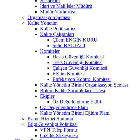
Başhekim
İdari ve Mali İşler Müdürü
Müdür Yardımcısı
Organizasyon Şeması
Kalite Yönetim
Kalite Politikamız
Kalite Çalışanları
Çilem ENGİN KURU
Selin BALTACI
Komiteler
Hasta Güvenliği Komitesi
Tesis Güvenliği Komitesi
Çalışan Güvenliği Komitesi
Eğitim Komitesi
Enfeksiyon Kontrol Komitesi
Kalite Yönetim Birimi Organizasyon Şeması
Bölüm Kalite Sorumluları Listesi
Ekipler
Öz Değerlendirme Ekibi
Öz Değerlendirme Planı
Kalite Yönetim Birimi Eğitim Planı
Kamu Hizmet Sunumu
Bilgi Güvenliği Politikası
VPN Talep Formu
Gizlilik Sözleşmesi