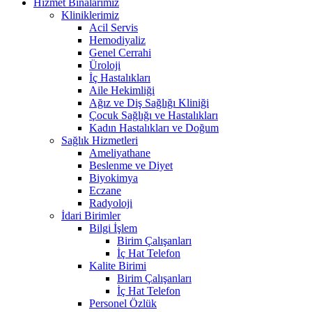
Hizmet Binalarımız
Kliniklerimiz
Acil Servis
Hemodiyaliz
Genel Cerrahi
Üroloji
İç Hastalıkları
Aile Hekimliği
Ağız ve Diş Sağlığı Kliniği
Çocuk Sağlığı ve Hastalıkları
Kadın Hastalıkları ve Doğum
Sağlık Hizmetleri
Ameliyathane
Beslenme ve Diyet
Biyokimya
Eczane
Radyoloji
İdari Birimler
Bilgi İşlem
Birim Çalışanları
İç Hat Telefon
Kalite Birimi
Birim Çalışanları
İç Hat Telefon
Personel Özlük